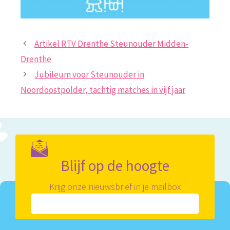
Artikel RTV Drenthe Steunouder Midden-
Drenthe
Jubileum voor Steunouder in
Noordoostpolder, tachtig matches in vijf jaar
Blijf op de hoogte
Krijg onze nieuwsbrief in je mailbox