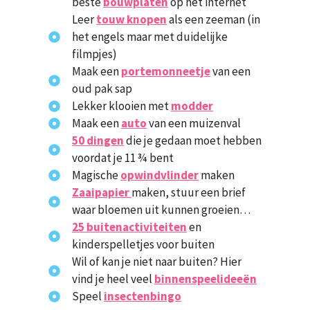
beste
bouwplaten
op het internet
Leer
touw knopen
als een zeeman (in
het engels maar met duidelijke
filmpjes)
Maak een
portemonneetje
van een
oud pak sap
Lekker klooien met
modder
Maak een
auto
van een muizenval
50 dingen
die je gedaan moet hebben
voordat je 11 ¾ bent
Magische
opwindvlinder
maken
Zaaipapier
maken, stuur een brief
waar bloemen uit kunnen groeien…
25 buitenactiviteiten
en
kinderspelletjes voor buiten
Wil of kan je niet naar buiten? Hier
vind je heel veel
binnenspeelideeën
Speel
insectenbingo