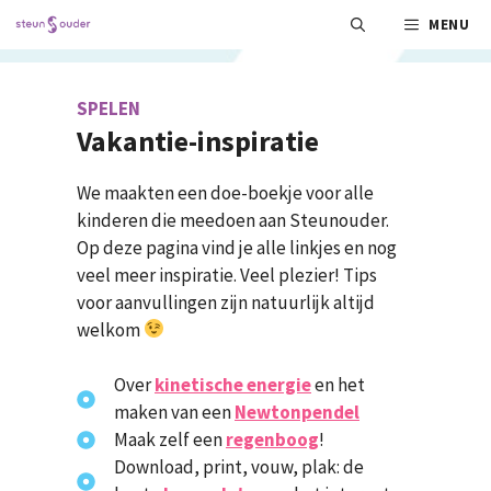
Ga
MENU
naar
de
inhoud
SPELEN
Vakantie-inspiratie
We maakten een doe-boekje voor alle
kinderen die meedoen aan Steunouder.
Op deze pagina vind je alle linkjes en nog
veel meer inspiratie. Veel plezier! Tips
voor aanvullingen zijn natuurlijk altijd
welkom
Over
kinetische energie
en het
maken van een
Newtonpendel
Maak zelf een
regenboog
!
Download, print, vouw, plak: de