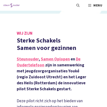
Ga
MENU
naar
de
inhoud
WIJ ZIJN
Sterke Schakels
Samen voor gezinnen
Steunouder
,
Samen Oplopen
en
De
Oudertelefoon
zijn in samenwerking
met jeugdzorgorganisaties Youké
(regio Zuidoost Utrecht) en het Leger
des Heils (Rotterdam) de innovatieve
pilot Sterke Schakels gestart.
Deze pilot richt zich op het bieden van
informele gezinsondersteuning aan