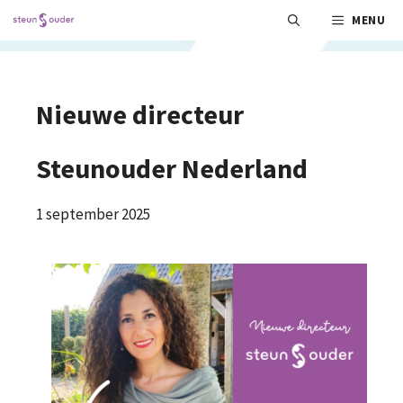
Ga
MENU
naar
de
inhoud
Nieuwe directeur
Steunouder Nederland
1 september 2025