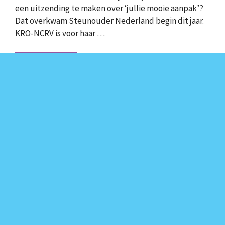
een uitzending te maken over ‘jullie mooie aanpak’?
Dat overkwam Steunouder Nederland begin dit jaar.
KRO-NCRV is voor haar …
Lees verder
Steunouder te gast in NVO
Podcast
9 oktober 2021