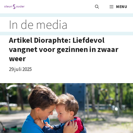
Ga
MENU
naar
de
In de media
inhoud
Artikel Dioraphte: Liefdevol
vangnet voor gezinnen in zwaar
weer
29 juli 2025